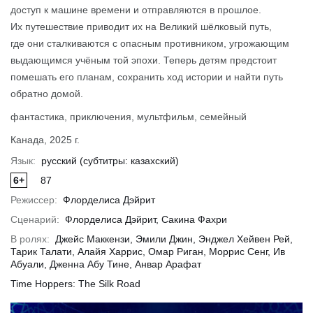
доступ к машине времени и отправляются в прошлое.
Их путешествие приводит их на Великий шёлковый путь,
где они сталкиваются с опасным противником, угрожающим
обнее
Подробнее
Подр
выдающимся учёным той эпохи. Теперь детям предстоит
помешать его планам, сохранить ход истории и найти путь
обратно домой.
фантастика, приключения, мультфильм, семейный
Канада, 2025 г.
Язык:
русский (субтитры: казахский)
6+
87
Режиссер:
Флорделиса Дэйрит
Сценарий:
Флорделиса Дэйрит, Сакина Фахри
В ролях:
Джейс Маккензи, Эмили Джин, Энджел Хейвен Рей,
Тарик Талати, Алайя Харрис, Омар Риган, Моррис Сенг, Ив
Абуали, Дженна Абу Тине, Анвар Арафат
Time Hoppers: The Silk Road