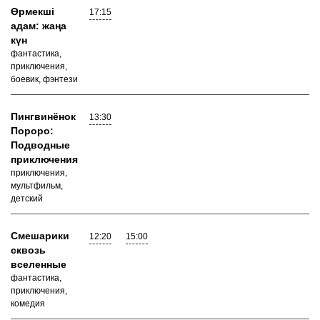
Өрмекші
17:15
адам: жаңа
күн
фантастика,
приключения,
боевик, фэнтези
Пингвинёнок
13:30
Пороро:
Подводные
приключения
приключения,
мультфильм,
детский
Смешарики
12:20
15:00
сквозь
вселенные
фантастика,
приключения,
комедия