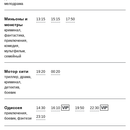
мелодрама
Миньоны и
13:15
15:15
17:50
монстры
криминал,
фантастика,
приключения,
комедия,
мультфильм,
семейный
Мотор сити
19:20
00:20
триллер, драма,
криминал,
детектив,
боевик
Одиссея
VIP
VIP
14:30
16:10
19:50
22:30
приключения,
23:10
боевик, фэнтези