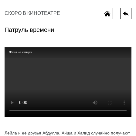
СКОРО В КИНОТЕАТРЕ
Патруль времени
Файл не найден
ы потеряли
Миньоны и монстры
Мотор сит
Лейла и её друзья Абдулла, Айша и Халид случайно получают