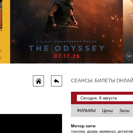
Одиссея
СЕАНСЫ. БИЛЕТЫ ОНЛА
тив, боевик
приключения, боевик, фэнтези
ФИЛЬМЫ
Цены
Залы
Мотор сити
триллер, драма, криминал, детектив