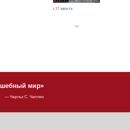
с 27 августа
олшебный мир»
— Чарльз С. Чаплин
с 20 августа