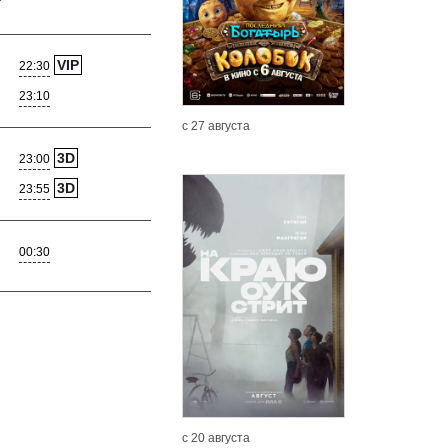
VIP
22:30
23:10
с 27 августа
3D
23:00
3D
23:55
00:30
Подробнее
Подробн
с 20 августа