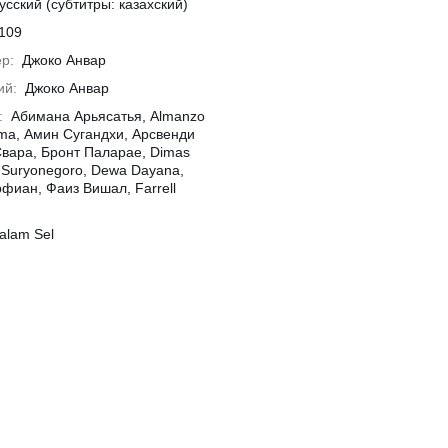
усский (субтитры: казахский)
109
р:
Джоко Анвар
ий:
Джоко Анвар
:
Абимана Арьясатья, Almanzo
ma, Амин Сугандхи, Арсвенди
вара, Бронт Паларае, Dimas
Suryonegoro, Dewa Dayana,
фиан, Фаиз Вишал, Farrell
alam Sel