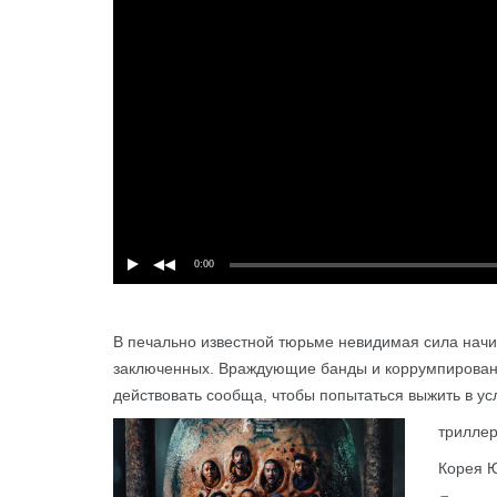
0:00
В печально известной тюрьме невидимая сила начи
Подробнее
заключенных. Враждующие банды и коррумпирова
действовать сообща, чтобы попытаться выжить в у
триллер
Корея Ю