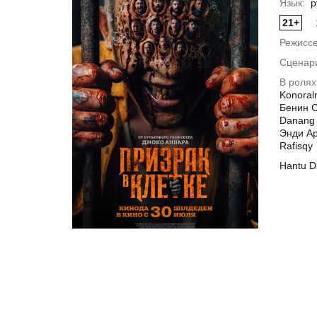
Язык:
р
21+
Режиссе
Сценар
В ролях
Konoral
Бенин С
Danang 
Энди Ар
Rafisqy
Hantu D