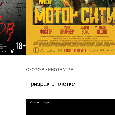
Мотор сити
СКОРО В КИНОТЕАТРЕ
триллер, драма, криминал, детек
Призрак в клетке
Файл не найден