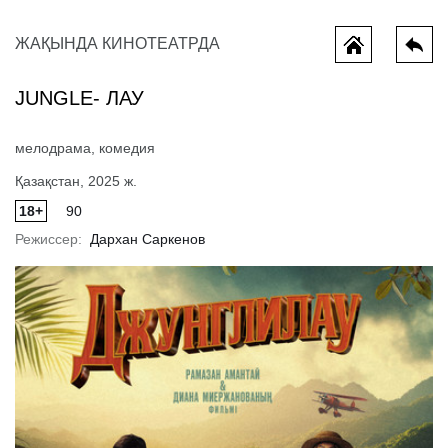
ЖАҚЫНДА КИНОТЕАТРДА
JUNGLE- ЛАУ
мелодрама, комедия
Қазақстан, 2025 ж.
18+
90
Режиссер:
Дархан Саркенов
Всё, что мы потеряли
Миньоны и