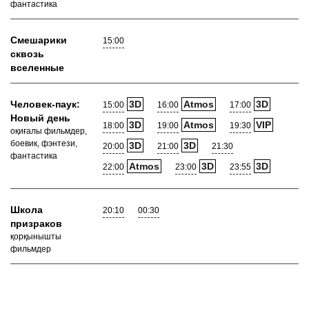
фантастика
Смешарики
15:00
сквозь
вселенные
Человек-паук:
3D
Atmos
3D
15:00
16:00
17:00
Новый день
3D
Atmos
VIP
18:00
19:00
19:30
оқиғалы фильмдер,
боевик, фэнтези,
3D
3D
20:00
21:00
21:30
фантастика
Atmos
3D
3D
22:00
23:00
23:55
Школа
20:10
00:30
призраков
қорқынышты
фильмдер