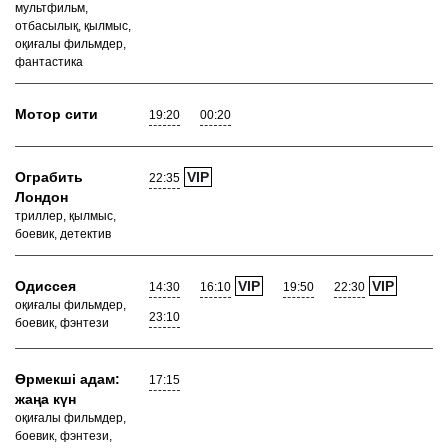
мультфильм,
отбасылық, қылмыс,
оқиғалы фильмдер,
фантастика
Мотор сити
19:20
00:20
Ограбить
VIP
22:35
Лондон
триллер, қылмыс,
боевик, детектив
Одиссея
VIP
VIP
14:30
16:10
19:50
22:30
оқиғалы фильмдер,
23:10
боевик, фэнтези
Өрмекші адам:
17:15
жаңа күн
оқиғалы фильмдер,
боевик, фэнтези,