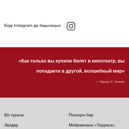
Бізді Instagram-да бақылаңыз:
«Как только вы купили билет в кинотеатр, вы
попадаете в другой, волшебный мир»
— Чарльз С. Чаплин
Біз туралы
Попкорн-бар
Залдар
Мейрамхана «Терраса»