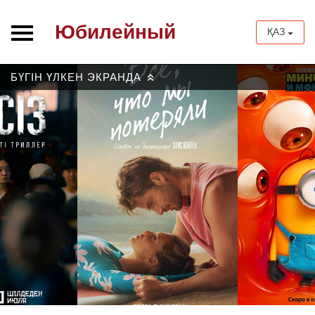
Юбилейный
ҚАЗ
БҮГІН ҮЛКЕН ЭКРАНДА
»