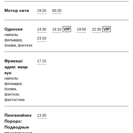
Мотор сити
19:20
00:20
Одиссея
VIP
VIP
14:30
16:10
19:50
22:30
оқиғалы
23:10
фильмдер,
боевик, фэнтези
Өрмекші
17:15
адам: жаңа
күн
оқиғалы
фильмдер,
боевик,
фэнтези,
фантастика
Пингвинёнок
13:30
Пороро:
Подводные