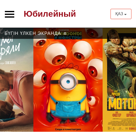
Юбилейный
ҚАЗ
БҮГІН ҮЛКЕН ЭКРАНДА
»