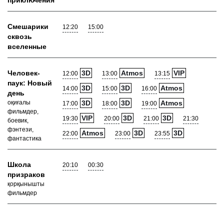
приключения
Смешарики
12:20
15:00
сквозь
вселенные
Человек-
3D
Atmos
VIP
12:00
13:00
13:15
паук: Новый
3D
3D
Atmos
14:00
15:00
16:00
день
оқиғалы
3D
3D
Atmos
17:00
18:00
19:00
фильмдер,
VIP
3D
3D
19:30
20:00
21:00
21:30
боевик,
фэнтези,
Atmos
3D
3D
22:00
23:00
23:55
фантастика
Школа
20:10
00:30
призраков
қорқынышты
фильмдер