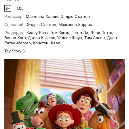
6+
105
Режиссер:
Маккенна Харрис,Эндрю Стэнтон
ырақ
Толығырақ
Тол
Сценарий:
Эндрю Стэнтон, Маккенна Харрис
Рөлдерде:
Киану Ривз, Том Хэнкс, Грета Ли, Энни Поттс,
Бонни Хант, Джоан Кьюсак, Уоллес Шоун, Тим Аллен, Джон
Ратценбергер, Кристен Шаал
Toy Story 5