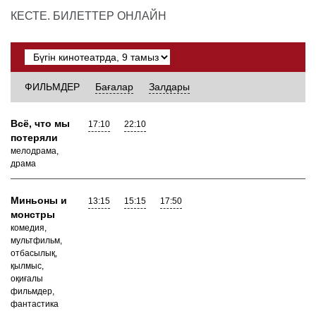
КЕСТЕ. БИЛЕТТЕР ОНЛАЙН
ФИЛЬМДЕР
Бағалар
Залдары
Всё, что мы
17:10
22:10
потеряли
мелодрама,
драма
Миньоны и
13:15
15:15
17:50
монстры
комедия,
мультфильм,
отбасылық,
қылмыс,
оқиғалы
фильмдер,
фантастика