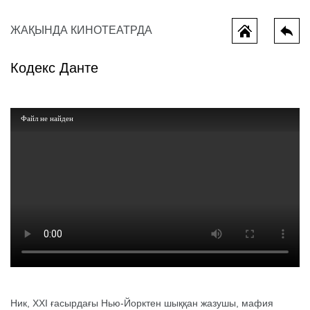
ЖАҚЫНДА КИНОТЕАТРДА
Кодекс Данте
Файл не найден
Всё, что мы потеряли
Колючая и
Ник, XXI ғасырдағы Нью-Йорктен шыққан жазушы, мафия