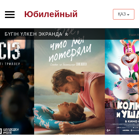
Юбилейный
ҚАЗ
БҮГІН ҮЛКЕН ЭКРАНДА
»