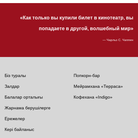
«Как только вы купили билет в кинотеатр, вы
попадаете в другой, волшебный мир»
— Чарльз С. Чаплин
Біз туралы
Попкорн-бар
Залдар
Мейрамхана «Терраса»
Балалар орталығы
Кофехана «Indigo»
Жарнама берушілерге
Ережелер
Кері байланыс