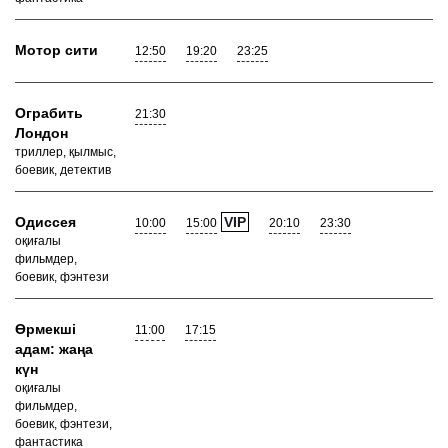
Мотор сити
12:50
19:20
23:25
Ограбить
21:30
Лондон
триллер, қылмыс,
боевик, детектив
Одиссея
VIP
10:00
15:00
20:10
23:30
оқиғалы
фильмдер,
боевик, фэнтези
Өрмекші
11:00
17:15
адам: жаңа
күн
оқиғалы
фильмдер,
боевик, фэнтези,
фантастика