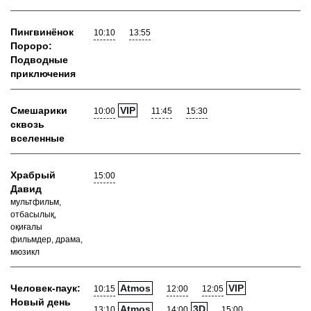
Пингвинёнок
10:10
13:55
Пороро:
Подводные
приключения
Смешарики
VIP
10:00
11:45
15:30
сквозь
вселенные
Храбрый
15:00
Давид
мультфильм,
отбасылық,
оқиғалы
фильмдер, драма,
мюзикл
Человек-паук:
Atmos
VIP
10:15
12:00
12:05
Новый день
Atmos
3D
13:10
14:00
15:00