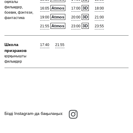
оқиғалы
фильмдер,
Atmos
3D
16:05
17:00
18:00
боевик, фэнтези,
Atmos
3D
19:00
20:00
21:00
фантастика
Atmos
3D
21:55
23:00
23:55
Школа
17:40
21:55
призраков
қорқынышты
фильмдер
Бізді Instagram-да бақылаңыз: