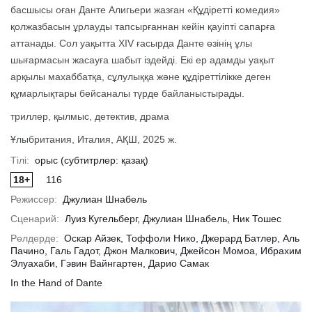
басшысы оған Данте Алигьери жазған «Құдіретті комедия»
қолжазбасын ұрлауды тапсырғаннан кейін қауіпті сапарға
аттанады. Сол уақытта XIV ғасырда Данте өзінің ұлы
ырақ
Толығырақ
Тол
шығармасын жасауға шабыт іздейді. Екі ер адамды уақыт
арқылы махаббатқа, сұлулыққа және құдіреттілікке деген
құмарлықтары бейсаналы түрде байланыстырады.
триллер, қылмыс, детектив, драма
Ұлыбритания, Италия, АҚШ, 2025 ж.
Тілі:
орыс (субтитрлер: қазақ)
18+
116
Режиссер:
Джулиан Шнабель
Сценарий:
Луиз Кугельберг, Джулиан Шнабель, Ник Тошес
Рөлдерде:
Оскар Айзек, Тоффоли Нико, Джерард Батлер, Аль
Пачино, Галь Гадот, Джон Малкович, Джейсон Момоа, Ибрахим
Элуахаби, Гэвин Вайнгартен, Дарио Самак
In the Hand of Dante