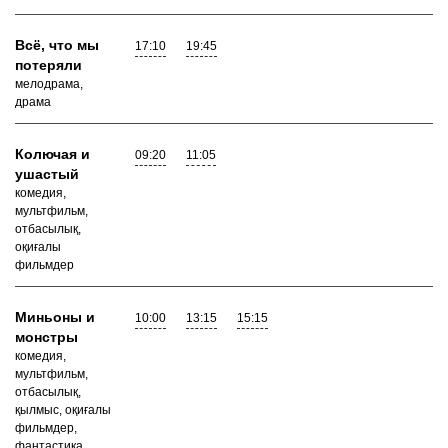
Всё, что мы
17:10
19:45
потеряли
мелодрама,
драма
Колючая и
09:20
11:05
ушастый
комедия,
мультфильм,
отбасылық,
оқиғалы
фильмдер
Миньоны и
10:00
13:15
15:15
монстры
комедия,
мультфильм,
отбасылық,
қылмыс, оқиғалы
фильмдер,
фантастика