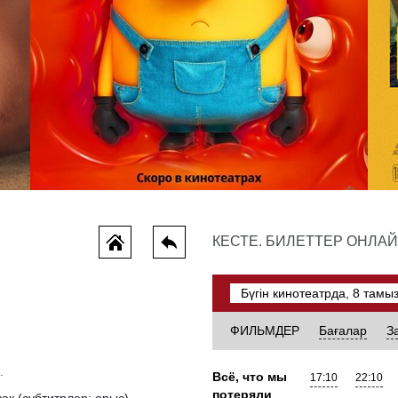
Миньоны и монстры
КЕСТЕ. БИЛЕТТЕР ОНЛА
комедия, мультфильм, отбасылық, қылмыс, оқиғалы фильмдер, фантастика
ФИЛЬМДЕР
Бағалар
З
.
Всё, что мы
17:10
22:10
потеряли