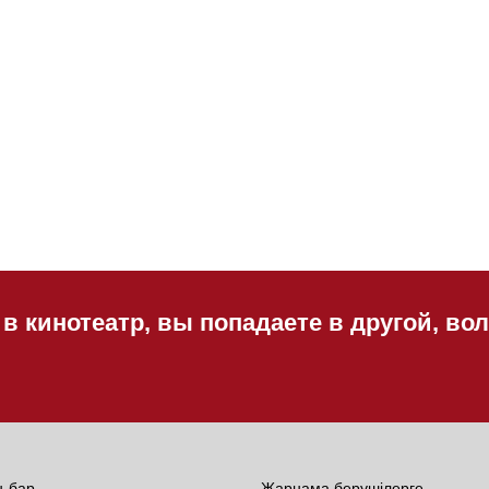
 в кинотеатр, вы попадаете в другой, в
н-бар
Жарнама берушілерге