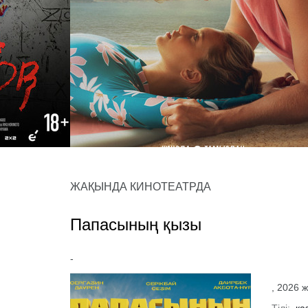
Всё, что мы потеряли
ЖАҚЫНДА КИНОТЕАТРДА
мелодрама, драма
Папасының қызы
-
, 2026 ж