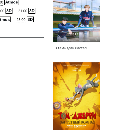
Atmos
00
3D
3D
:00
21:00
tmos
3D
23:00
13 тамыздан бастап