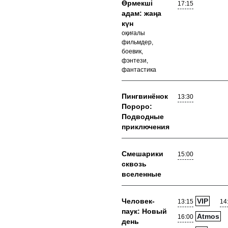
Өрмекші
17:15
адам: жаңа
күн
оқиғалы
фильмдер,
боевик,
фэнтези,
фантастика
Пингвинёнок
13:30
Пороро:
Подводные
приключения
Смешарики
15:00
сквозь
вселенные
Человек-
VIP
13:15
14
паук: Новый
Atmos
16:00
день