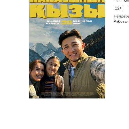
Тілі:
қа
12+
Рөлдер
Ақбота-
Толығырақ