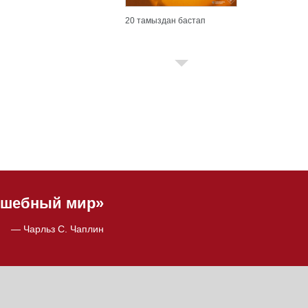
20 тамыздан бастап
олшебный мир»
— Чарльз С. Чаплин
20 тамыздан бастап