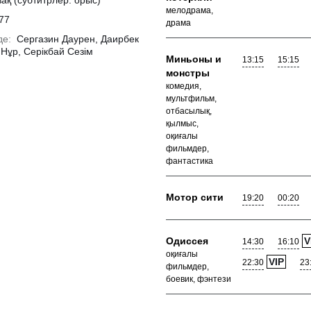
зақ (субтитрлер: орыс)
мелодрама,
77
драма
де:
Сергазин Даурен, Даирбек
 Нұр, Серікбай Сезім
Миньоны и
13:15
15:15
монстры
комедия,
мультфильм,
отбасылық,
қылмыс,
оқиғалы
фильмдер,
фантастика
Мотор сити
19:20
00:20
Толығырақ
Одиссея
V
14:30
16:10
оқиғалы
VIP
22:30
23
фильмдер,
боевик, фэнтези