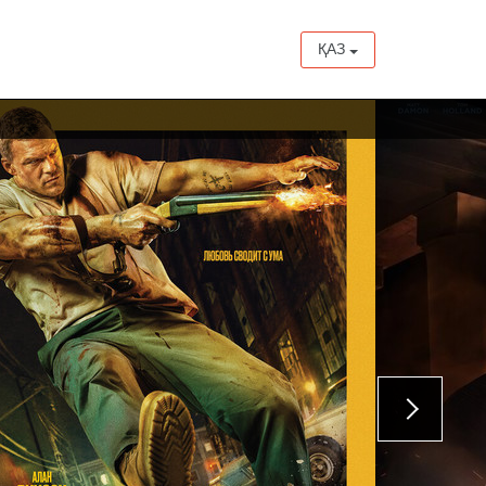
ҚАЗ
20 тамыздан бастап
13 тамыздан бастап