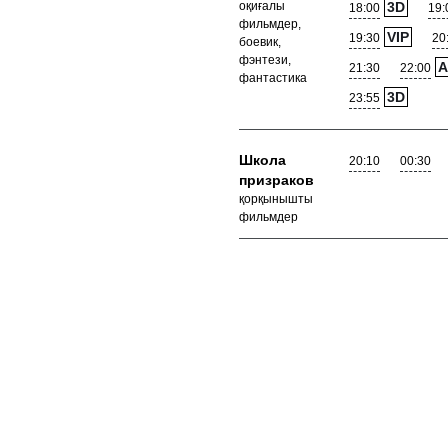
оқиғалы
3D
18:00
19:
фильмдер,
VIP
19:30
20
боевик,
фэнтези,
A
21:30
22:00
фантастика
3D
23:55
Школа
20:10
00:30
призраков
қорқынышты
фильмдер