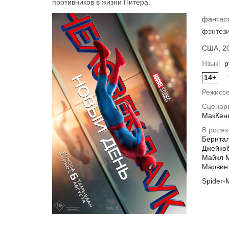
противников в жизни Питера.
фантаст
фэнтез
США, 20
Язык:
р
14+
Режиссе
Сценар
МакКен
В ролях
Бернтал
Джейкоб
Майкл М
Марвин 
Spider-