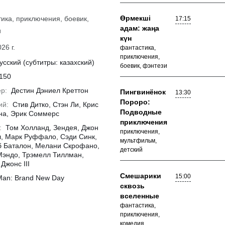
Өрмекші
ика, приключения, боевик,
17:15
адам: жаңа
и
күн
26 г.
фантастика,
приключения,
усский (субтитры: казахский)
боевик, фэнтези
150
р:
Дестин Дэниел Креттон
Пингвинёнок
13:30
Пороро:
ий:
Стив Дитко, Стэн Ли, Крис
Подводные
на, Эрик Соммерс
приключения
:
Том Холланд, Зендея, Джон
приключения,
, Марк Руффало, Сэди Синк,
мультфильм,
 Баталон, Мелани Скрофано,
детский
эндо, Трэмелл Тиллман,
Джонс III
Смешарики
15:00
Man: Brand New Day
сквозь
вселенные
фантастика,
приключения,
комедия