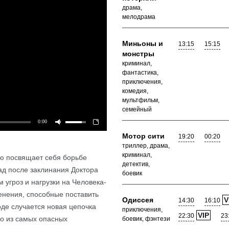
драма,
мелодрама
Миньоны и
13:15
15:15
монстры
криминал,
фантастика,
приключения,
комедия,
мультфильм,
семейный
0:00
Мотор сити
19:20
00:20
триллер, драма,
криминал,
ю посвящает себя борьбе
Подробнее
детектив,
зад после заклинания Доктора
боевик
м угроз и нагрузки на Человека-
енения, способные поставить
Одиссея
V
14:30
16:10
оде случается новая цепочка
приключения,
VIP
22:30
23
го из самых опасных
боевик, фэнтези