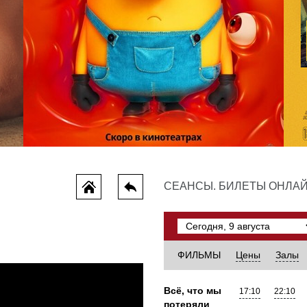
Миньоны и монстры
СЕАНСЫ. БИЛЕТЫ ОНЛА
криминал, фантастика, приключения, комедия, мультфильм, семейный
ФИЛЬМЫ
Цены
Залы
Всё, что мы
17:10
22:10
потеряли