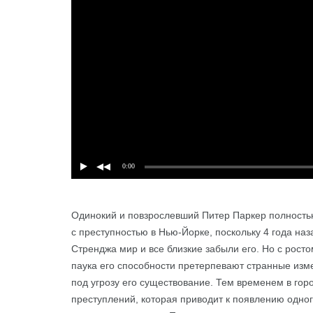
0:00
Одинокий и повзрослевший Питер Паркер полность
Подробнее
с преступностью в Нью-Йорке, поскольку 4 года на
Стренджа мир и все близкие забыли его. Но с росто
паука его способности претерпевают странные изм
под угрозу его существование. Тем временем в гор
преступлений, которая приводит к появлению одно