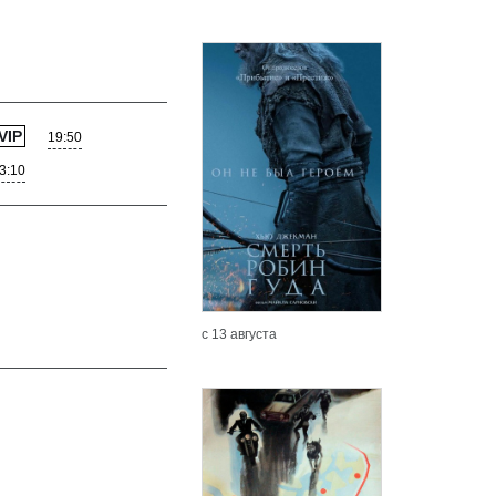
VIP
19:50
3:10
с 13 августа