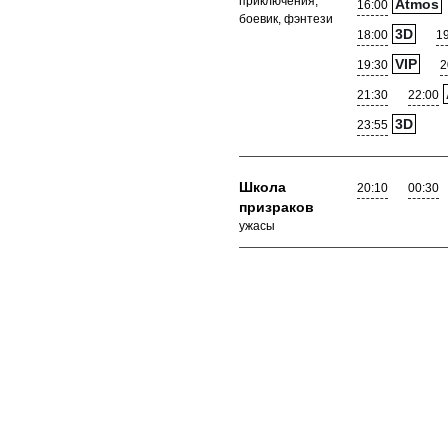
приключения,
Atmos
16:00
боевик, фэнтези
3D
18:00
1
VIP
19:30
2
21:30
22:00
3D
23:55
Школа
20:10
00:30
призраков
ужасы