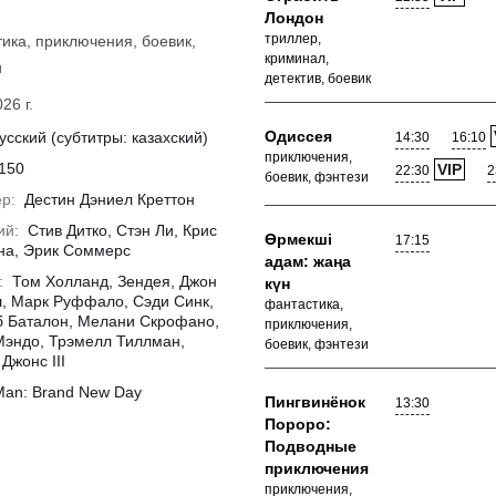
Лондон
триллер,
ика, приключения, боевик,
криминал,
и
детектив, боевик
26 г.
Одиссея
усский (субтитры: казахский)
14:30
16:10
приключения,
150
VIP
22:30
2
боевик, фэнтези
р:
Дестин Дэниел Креттон
ий:
Стив Дитко, Стэн Ли, Крис
Өрмекші
17:15
на, Эрик Соммерс
адам: жаңа
:
Том Холланд, Зендея, Джон
күн
, Марк Руффало, Сэди Синк,
фантастика,
 Баталон, Мелани Скрофано,
приключения,
эндо, Трэмелл Тиллман,
боевик, фэнтези
Джонс III
Man: Brand New Day
Пингвинёнок
13:30
Пороро:
Подводные
приключения
приключения,