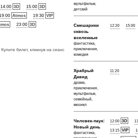
мультфильм,
14:00
3D
15:00
3D
детский
19:00
Atmos
19:30
VIP
tmos
23:00
3D
Смешарики
12:20
15:00
сквозь
вселенные
фантастика,
приключения,
Купите билет, кликнув на сеанс
комедия
Храбрый
11:20
Давид
драма,
приключения,
мультфильм,
семейный,
мюзикл
Человек-паук:
3D
12:00
1
Новый день
VIP
13:15
1
фантастика,