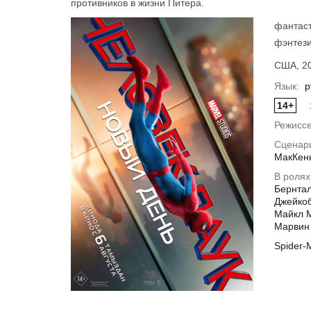
противников в жизни Питера.
фантаст
фэнтез
США, 20
Язык:
р
14+
Режиссе
Сценар
МакКен
В ролях
Бернтал
Джейкоб
Майкл М
Марвин 
Spider-