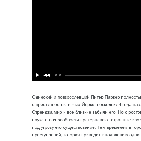
0:00
Одинокий и повзрослевший Питер Паркер полность
Подробнее
с преступностью в Нью-Йорке, поскольку 4 года на
Стренджа мир и все близкие забыли его. Но с росто
паука его способности претерпевают странные изм
под угрозу его существование. Тем временем в гор
преступлений, которая приводит к появлению одно