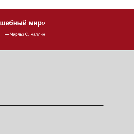
олшебный мир»
— Чарльз С. Чаплин
с 13 августа