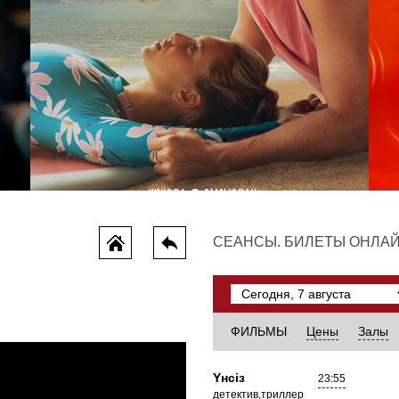
Всё, что мы потеряли
СЕАНСЫ. БИЛЕТЫ ОНЛА
драма, мелодрама
ФИЛЬМЫ
Цены
Залы
Yнсiз
23:55
детектив,триллер