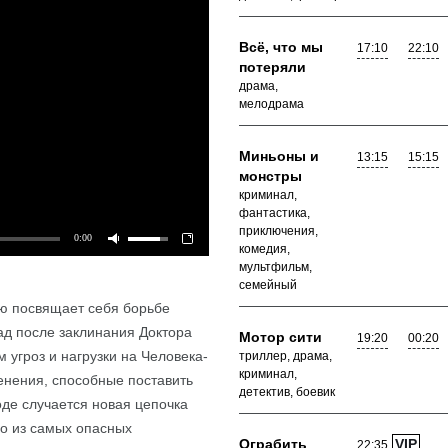
Всё, что мы
17:10
22:10
потеряли
драма,
мелодрама
Миньоны и
13:15
15:15
монстры
криминал,
фантастика,
приключения,
0:00
комедия,
мультфильм,
семейный
ю посвящает себя борьбе
Подробнее
зад после заклинания Доктора
Мотор сити
19:20
00:20
м угроз и нагрузки на Человека-
триллер, драма,
криминал,
енения, способные поставить
детектив, боевик
оде случается новая цепочка
го из самых опасных
Ограбить
VIP
22:35