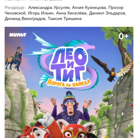
Рөлдерде:
Александра Урсуляк, Агния Кузнецова, Прохор
Чеховской, Игорь Ильин, Анна Киселёва, Даниил Эльдаров,
Диомид Виноградов, Таисия Тришина
ырақ
Толығырақ
Тол