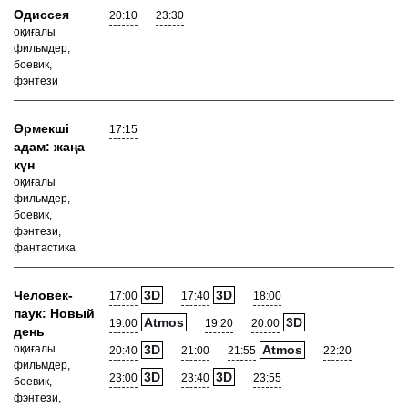
Одиссея
20:10
23:30
оқиғалы
фильмдер,
боевик,
фэнтези
Өрмекші
17:15
адам: жаңа
күн
оқиғалы
фильмдер,
боевик,
фэнтези,
фантастика
Человек-
3D
3D
17:00
17:40
18:00
паук: Новый
Atmos
3D
19:00
19:20
20:00
день
оқиғалы
3D
Atmos
20:40
21:00
21:55
22:20
фильмдер,
3D
3D
23:00
23:40
23:55
боевик,
фэнтези,