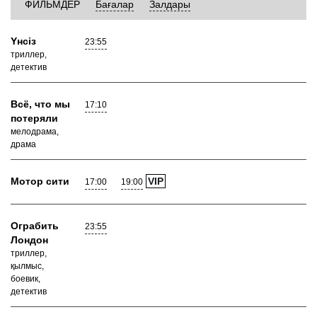
ФИЛЬМДЕР
Бағалар
Залдары
Yнсiз
23:55
триллер,
детектив
Всё, что мы
17:10
потеряли
мелодрама,
драма
Мотор сити
VIP
17:00
19:00
Ограбить
23:55
Лондон
триллер,
қылмыс,
боевик,
детектив