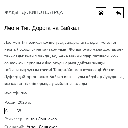
ЖАҚЫНДА КИНОТЕАТРДА
Лео и Тиг. Дорога на Байкал
Лео мен Тиг Байкал көліне ұзақ сапарға аттанады, жоғалған
нерпа Луфиді үйіне қайтару үшін. Жолда олар жаңа достармен
танысады: қызыл панда Джу және маймылдар патшасы Укун,
сондай-ақ нерпаны өзіне алуды армандайтын жылқы
табынының зұлым көсемі Тенгри-Ханмен кездеседі. Өйткені
Всё, что мы потеряли
Мотор сит
Луфиді қайтарған адам Байкал иесі — ұлы айдаһар Лусуданың
кез келген тілегін орындау сыйлығын алады.
мультфильм
Ресей, 2026 ж.
6+
68
Режиссер:
Антон Ланшаков
Сценарий:
Антон Ланшаков