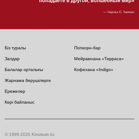
попадаете в другой, волшебный мир»
— Чарльз С. Чаплин
Біз туралы
Попкорн-бар
Залдар
Мейрамхана «Терраса»
Балалар орталығы
Кофехана «Indigo»
Жарнама берушілерге
Ережелер
Кері байланыс
© 1999-2026 Kinoteatr.kz