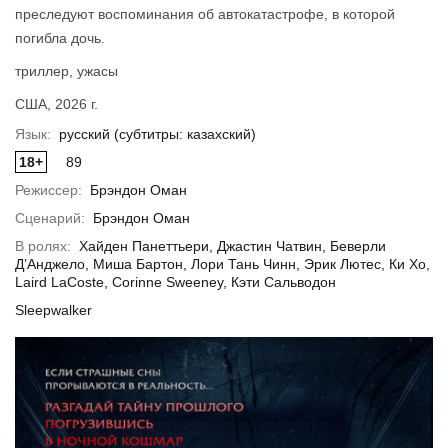
преследуют воспоминания об автокатастрофе, в которой
погибла дочь.
триллер, ужасы
обнее
Подробнее
Подр
США, 2026 г.
Язык:
русский (субтитры: казахский)
18+
89
Режиссер:
Брэндон Оман
Сценарий:
Брэндон Оман
В ролях:
Хайден Панеттьери, Джастин Чатвин, Беверли
Д’Анджело, Миша Бартон, Лори Тань Чинн, Эрик Лютес, Ки Хо,
Laird LaCoste, Corinne Sweeney, Кэти Сальводон
Sleepwalker