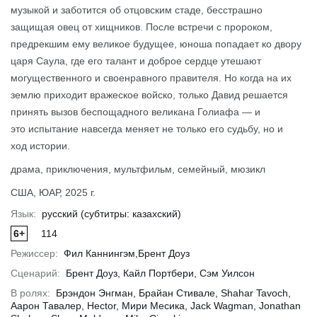
музыкой и заботится об отцовским стаде, бесстрашно
защищая овец от хищников. После встречи с пророком,
предрекшим ему великое будущее, юноша попадает ко двору
обнее
Подробнее
Подр
царя Саула, где его талант и доброе сердце утешают
могущественного и своенравного правителя. Но когда на их
землю приходит вражеское войско, только Давид решается
принять вызов беспощадного великана Голиафа — и
это испытание навсегда меняет не только его судьбу, но и
ход истории.
драма, приключения, мультфильм, семейный, мюзикл
США, ЮАР, 2025 г.
Язык:
русский (субтитры: казахский)
6+
114
Режиссер:
Фил Каннингэм,Брент Доуз
Сценарий:
Брент Доуз, Кайл Портбери, Сэм Уилсон
В ролях:
Брэндон Энгман, Брайан Стивале, Shahar Tavoch,
Аарон Тавалер, Hector, Мири Месика, Jack Wagman, Jonathan