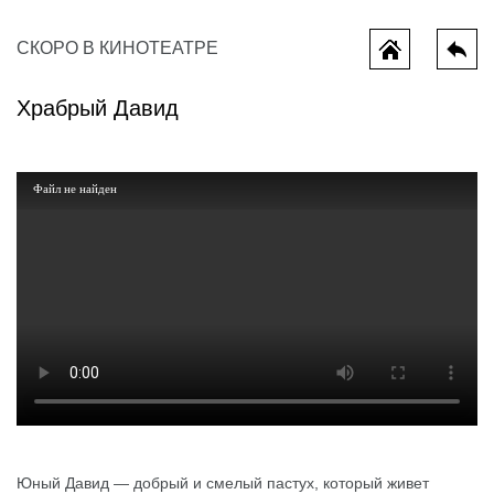
СКОРО В КИНОТЕАТРЕ
Храбрый Давид
Файл не найден
ы потеряли
Миньоны и монстры
Мотор сит
Юный Давид — добрый и смелый пастух, который живет