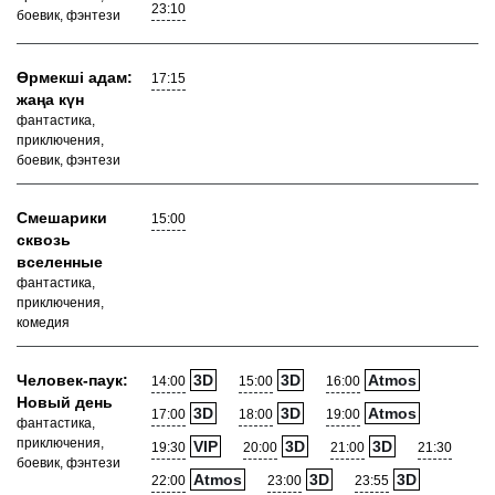
23:10
боевик, фэнтези
Өрмекші адам:
17:15
жаңа күн
фантастика,
приключения,
боевик, фэнтези
Смешарики
15:00
сквозь
вселенные
фантастика,
приключения,
комедия
Человек-паук:
3D
3D
Atmos
14:00
15:00
16:00
Новый день
3D
3D
Atmos
17:00
18:00
19:00
фантастика,
приключения,
VIP
3D
3D
19:30
20:00
21:00
21:30
боевик, фэнтези
Atmos
3D
3D
22:00
23:00
23:55