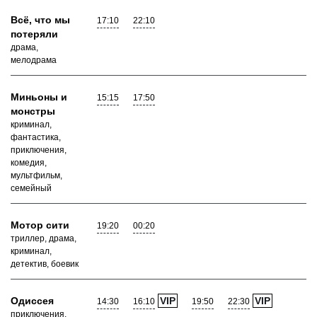
Всё, что мы
17:10
22:10
потеряли
драма,
мелодрама
Миньоны и
15:15
17:50
монстры
криминал,
фантастика,
приключения,
комедия,
мультфильм,
семейный
Мотор сити
19:20
00:20
триллер, драма,
криминал,
детектив, боевик
Одиссея
VIP
VIP
14:30
16:10
19:50
22:30
приключения,