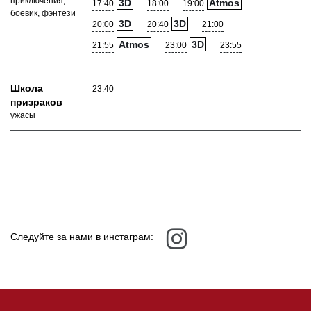
приключения,
3D
Atmos
17:40
18:00
19:00
боевик, фэнтези
3D
3D
20:00
20:40
21:00
Atmos
3D
21:55
23:00
23:55
Школа
23:40
призраков
ужасы
Следуйте за нами в инстаграм: