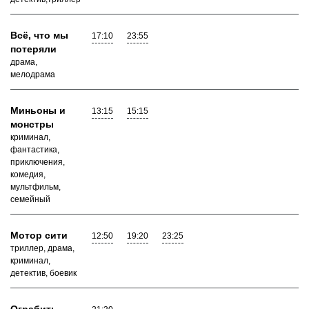
Всё, что мы
17:10
23:55
потеряли
драма,
мелодрама
Миньоны и
13:15
15:15
монстры
криминал,
фантастика,
приключения,
комедия,
мультфильм,
семейный
Мотор сити
12:50
19:20
23:25
триллер, драма,
криминал,
детектив, боевик