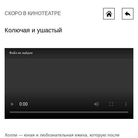
СКОРО В КИНОТЕАТРЕ
Колючая и ушастый
Файл не найден
Всё, что мы потеряли
Миньоны и
Холли — юная и любознательная ежиха, которую после