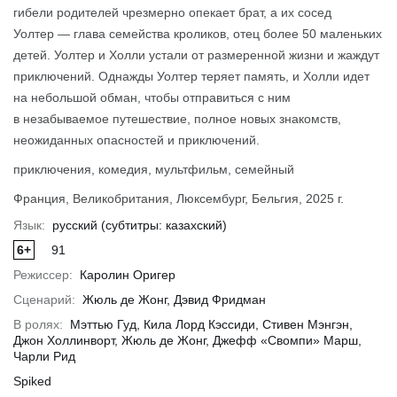
гибели родителей чрезмерно опекает брат, а их сосед
Уолтер — глава семейства кроликов, отец более 50 маленьких
детей. Уолтер и Холли устали от размеренной жизни и жаждут
обнее
Подробнее
Подр
приключений. Однажды Уолтер теряет память, и Холли идет
на небольшой обман, чтобы отправиться с ним
в незабываемое путешествие, полное новых знакомств,
неожиданных опасностей и приключений.
приключения, комедия, мультфильм, семейный
Франция, Великобритания, Люксембург, Бельгия, 2025 г.
Язык:
русский (субтитры: казахский)
6+
91
Режиссер:
Каролин Оригер
Сценарий:
Жюль де Жонг, Дэвид Фридман
В ролях:
Мэттью Гуд, Кила Лорд Кэссиди, Стивен Мэнгэн,
Джон Холлинворт, Жюль де Жонг, Джефф «Свомпи» Марш,
Чарли Рид
Spiked