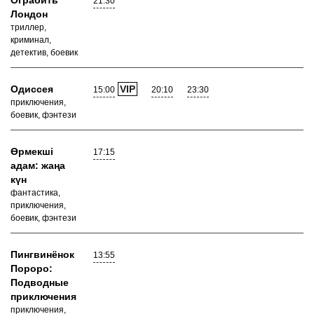
Ограбить
21:30
Лондон
триллер,
криминал,
детектив, боевик
Одиссея
VIP
15:00
20:10
23:30
приключения,
боевик, фэнтези
Өрмекші
17:15
адам: жаңа
күн
фантастика,
приключения,
боевик, фэнтези
Пингвинёнок
13:55
Пороро:
Подводные
приключения
приключения,