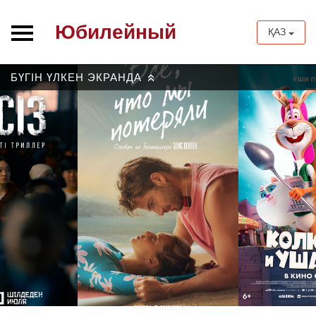
Юбилейный
ҚАЗ
БҮГІН ҮЛКЕН ЭКРАНДА
»