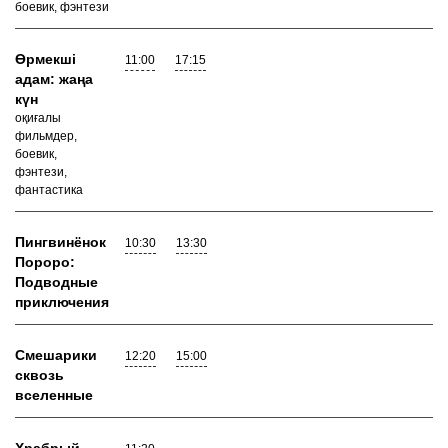
боевик, фэнтези
Өрмекші
11:00
17:15
адам: жаңа
күн
оқиғалы
фильмдер,
боевик,
фэнтези,
фантастика
Пингвинёнок
10:30
13:30
Пороро:
Подводные
приключения
Смешарики
12:20
15:00
сквозь
вселенные