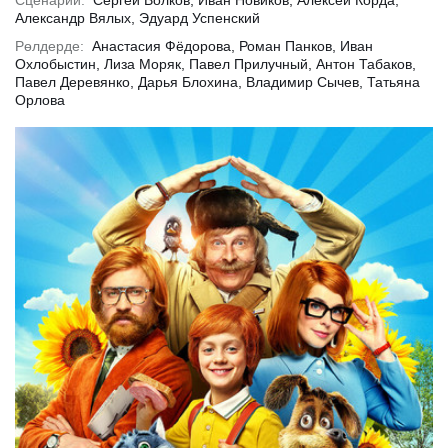
Сценарий:
Сергей Волков, Иван Новиков, Алексей Корда,
Александр Вялых, Эдуард Успенский
Рөлдерде:
Анастасия Фёдорова, Роман Панков, Иван
Охлобыстин, Лиза Моряк, Павел Прилучный, Антон Табаков,
Павел Деревянко, Дарья Блохина, Владимир Сычев, Татьяна
ырақ
Толығырақ
Тол
Орлова