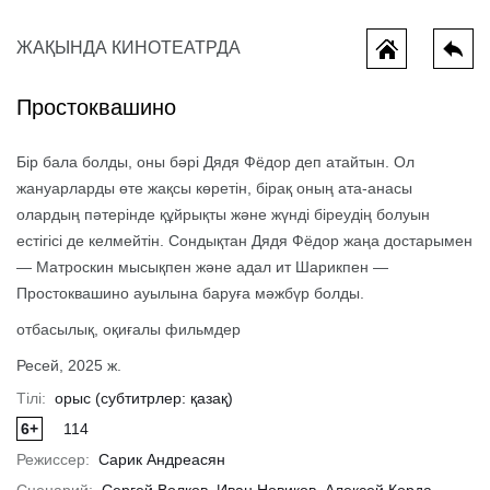
ЖАҚЫНДА КИНОТЕАТРДА
Простоквашино
Бір бала болды, оны бәрі Дядя Фёдор деп атайтын. Ол
жануарларды өте жақсы көретін, бірақ оның ата-анасы
олардың пәтерінде құйрықты және жүнді біреудің болуын
естігісі де келмейтін. Сондықтан Дядя Фёдор жаңа достарымен
— Матроскин мысықпен және адал ит Шарикпен —
Всё, что мы потеряли
Колючая и
Простоквашино ауылына баруға мәжбүр болды.
отбасылық, оқиғалы фильмдер
Ресей, 2025 ж.
Тілі:
орыс (субтитрлер: қазақ)
6+
114
Режиссер:
Сарик Андреасян