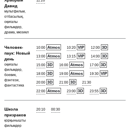
Храбрый
11:20
Давид
мультфильм,
отбасылық,
оқиғалы
фильмдер,
драма, мюзикл
Человек-
Atmos
VIP
3D
10:00
10:20
12:00
паук: Новый
Atmos
VIP
3D
13:00
13:15
14:00
день
оқиғалы
3D
Atmos
3D
15:00
16:00
17:00
фильмдер,
3D
Atmos
VIP
18:00
19:00
19:30
боевик,
фэнтези,
3D
3D
20:00
21:00
21:30
фантастика
Atmos
3D
3D
22:00
23:00
23:55
Школа
20:10
00:30
призраков
қорқынышты
фильмдер