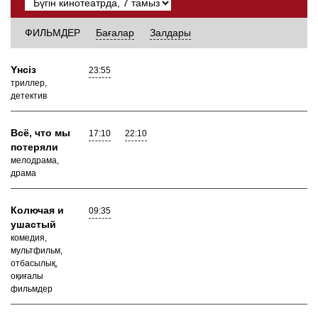
ФИЛЬМДЕР
Бағалар
Залдары
Yнсiз
23:55
триллер,
детектив
Всё, что мы
17:10
22:10
потеряли
мелодрама,
драма
Колючая и
09:35
ушастый
комедия,
мультфильм,
отбасылық,
оқиғалы
фильмдер