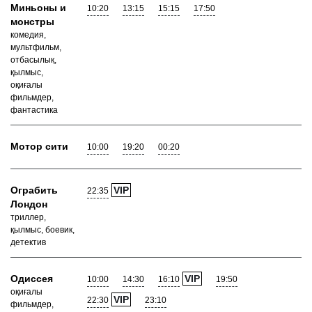
Миньоны и
10:20
13:15
15:15
17:50
монстры
комедия,
мультфильм,
отбасылық,
қылмыс,
оқиғалы
фильмдер,
фантастика
Мотор сити
10:00
19:20
00:20
Ограбить
VIP
22:35
Лондон
триллер,
қылмыс, боевик,
детектив
Одиссея
VIP
10:00
14:30
16:10
19:50
оқиғалы
VIP
22:30
23:10
фильмдер,