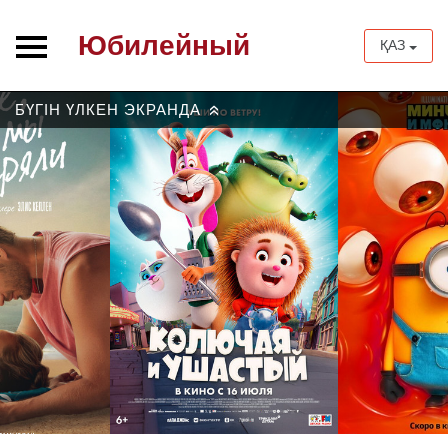
Юбилейный
ҚАЗ
БҮГІН ҮЛКЕН ЭКРАНДА
»