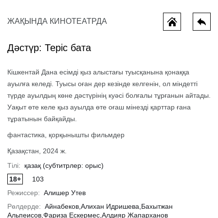
ЖАҚЫНДА КИНОТЕАТРДА
Дәстүр: Теріс бата
Кішкентай Дана есімді қыз алыстағы туысқанына қонаққа
ауылға келеді. Туысы оған дер кезінде келгенін, ол міндетті
түрде ауылдың көне дәстүрінің куәсі болғалы тұрғанын айтады.
Уақыт өте келе қыз ауылда өте оғаш мінезді қарттар ғана
тұратынын байқайды.
ы потеряли
Колючая и ушастый
Миньоны и
фантастика, қорқынышты фильмдер
Қазақстан, 2024 ж.
Тілі:
қазақ (субтитрлер: орыс)
18+
103
Режиссер:
Алишер Утев
Рөлдерде:
Айнабеков,Алихан Идришева,Бахытжан
Альпеисов,Фариза Ескермес,Алдияр Жапарханов