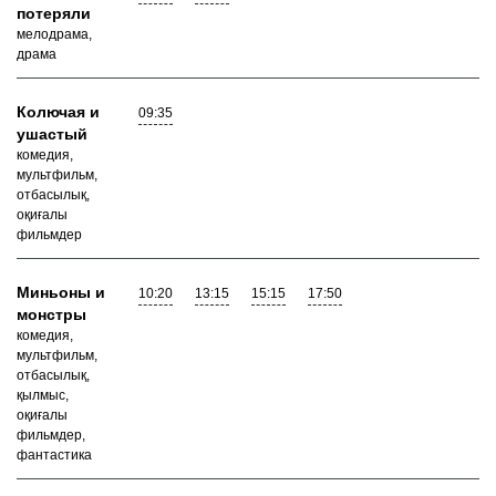
потеряли
мелодрама,
драма
Колючая и
09:35
ушастый
комедия,
мультфильм,
отбасылық,
оқиғалы
фильмдер
Миньоны и
10:20
13:15
15:15
17:50
монстры
комедия,
мультфильм,
отбасылық,
қылмыс,
оқиғалы
фильмдер,
фантастика