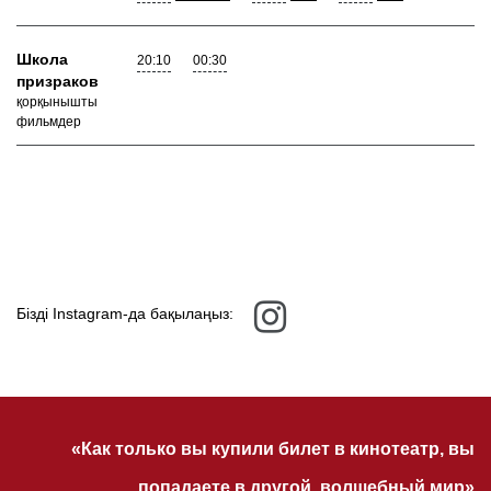
Школа
20:10
00:30
призраков
қорқынышты
фильмдер
Бізді Instagram-да бақылаңыз:
«Как только вы купили билет в кинотеатр, вы
попадаете в другой, волшебный мир»