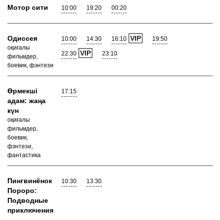
Мотор сити
10:00
19:20
00:20
Одиссея
VIP
10:00
14:30
16:10
19:50
оқиғалы
VIP
22:30
23:10
фильмдер,
боевик, фэнтези
Өрмекші
17:15
адам: жаңа
күн
оқиғалы
фильмдер,
боевик,
фэнтези,
фантастика
Пингвинёнок
10:30
13:30
Пороро:
Подводные
приключения