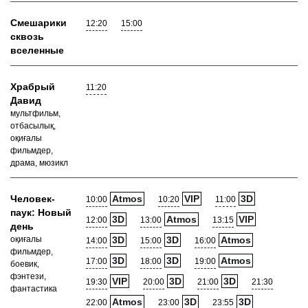
Смешарики
12:20
15:00
сквозь
вселенные
Храбрый
11:20
Давид
мультфильм,
отбасылық,
оқиғалы
фильмдер,
драма, мюзикл
Человек-
Atmos
VIP
3D
10:00
10:20
11:00
паук: Новый
3D
Atmos
VIP
12:00
13:00
13:15
день
оқиғалы
3D
3D
Atmos
14:00
15:00
16:00
фильмдер,
3D
3D
Atmos
17:00
18:00
19:00
боевик,
фэнтези,
VIP
3D
3D
19:30
20:00
21:00
21:30
фантастика
Atmos
3D
3D
22:00
23:00
23:55