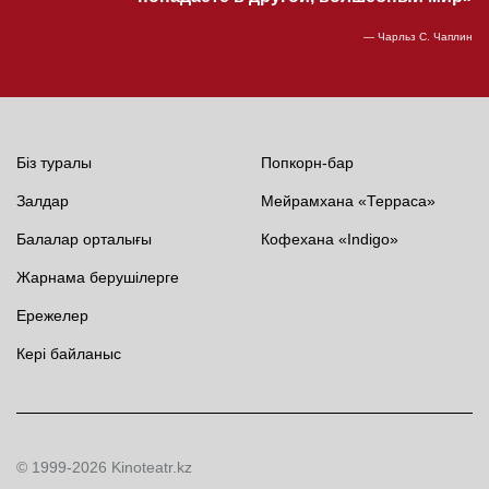
— Чарльз С. Чаплин
Біз туралы
Попкорн-бар
Залдар
Мейрамхана «Терраса»
Балалар орталығы
Кофехана «Indigo»
Жарнама берушілерге
Ережелер
Кері байланыс
© 1999-2026 Kinoteatr.kz