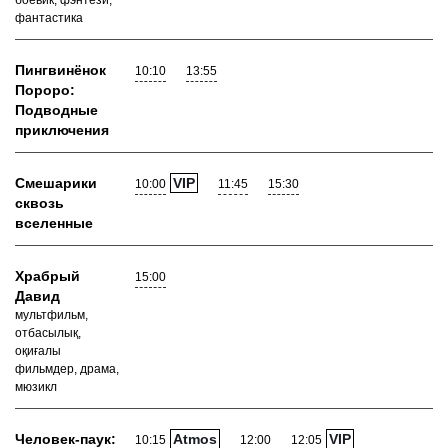
боевик, фэнтези,
фантастика
Пингвинёнок
10:10
13:55
Пороро:
Подводные
приключения
Смешарики
VIP
10:00
11:45
15:30
сквозь
вселенные
Храбрый
15:00
Давид
мультфильм,
отбасылық,
оқиғалы
фильмдер, драма,
мюзикл
Человек-паук:
Atmos
VIP
10:15
12:00
12:05