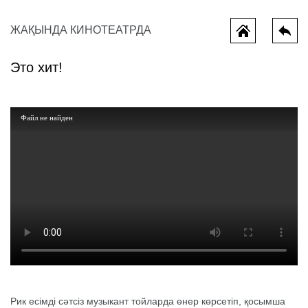
ЖАҚЫНДА КИНОТЕАТРДА
Это хит!
Файл не найден
Всё, что мы потеряли
Колючая и
Рик есімді сәтсіз музыкант тойларда өнер көрсетіп, қосымша