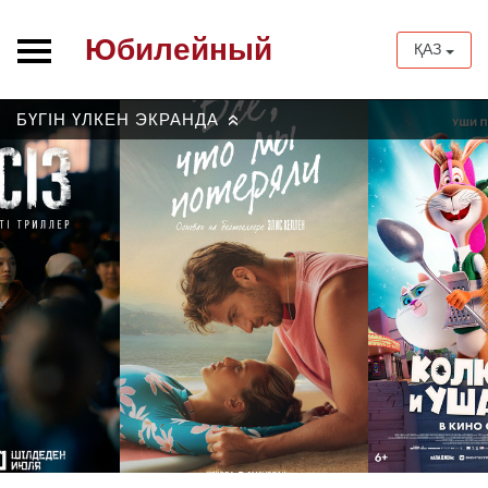
Юбилейный
ҚАЗ
БҮГІН ҮЛКЕН ЭКРАНДА
»