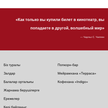
«Как только вы купили билет в кинотеатр, вы
попадаете в другой, волшебный мир»
— Чарльз С. Чаплин
Біз туралы
Попкорн-бар
Залдар
Мейрамхана «Терраса»
Балалар орталығы
Кофехана «Indigo»
Жарнама берушілерге
Ережелер
Кері байланыс