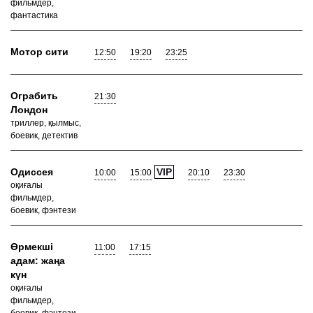
фильмдер,
фантастика
Мотор сити
12:50
19:20
23:25
Ограбить
21:30
Лондон
триллер, қылмыс,
боевик, детектив
Одиссея
VIP
10:00
15:00
20:10
23:30
оқиғалы
фильмдер,
боевик, фэнтези
Өрмекші
11:00
17:15
адам: жаңа
күн
оқиғалы
фильмдер,