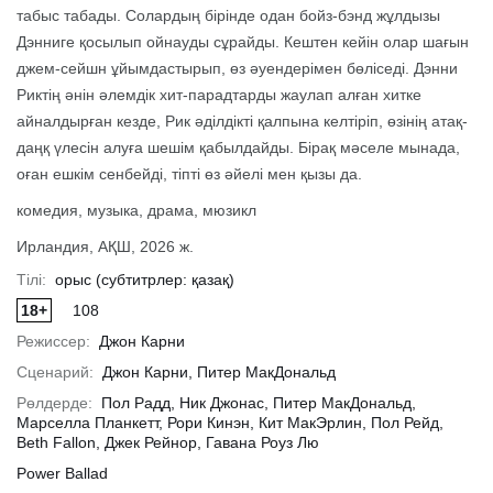
табыс табады. Солардың бірінде одан бойз-бэнд жұлдызы
Дэнниге қосылып ойнауды сұрайды. Кештен кейін олар шағын
джем-сейшн ұйымдастырып, өз әуендерімен бөліседі. Дэнни
ырақ
Толығырақ
Тол
Риктің әнін әлемдік хит-парадтарды жаулап алған хитке
айналдырған кезде, Рик әділдікті қалпына келтіріп, өзінің атақ-
даңқ үлесін алуға шешім қабылдайды. Бірақ мәселе мынада,
оған ешкім сенбейді, тіпті өз әйелі мен қызы да.
комедия, музыка, драма, мюзикл
Ирландия, АҚШ, 2026 ж.
Тілі:
орыс (субтитрлер: қазақ)
18+
108
Режиссер:
Джон Карни
Сценарий:
Джон Карни, Питер МакДональд
Рөлдерде:
Пол Радд, Ник Джонас, Питер МакДональд,
Марселла Планкетт, Рори Кинэн, Кит МакЭрлин, Пол Рейд,
Beth Fallon, Джек Рейнор, Гавана Роуз Лю
Power Ballad