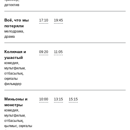
детектив
Всё, что мы
17:10
19:45
потеряли
мелодрама,
драма
Колючая и
09:20
11:05
ушастый
комедия,
мультфильм,
отбасылық,
оқиғалы
фильмдер
Миньоны и
10:00
13:15
15:15
монстры
комедия,
мультфильм,
отбасылық,
қылмыс, оқиғалы