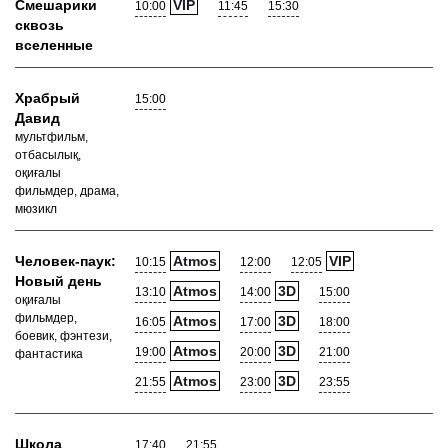
Смешарики
VIP
10:00
11:45
15:30
сквозь
вселенные
Храбрый
15:00
Давид
мультфильм,
отбасылық,
оқиғалы
фильмдер, драма,
мюзикл
Человек-паук:
Atmos
VIP
10:15
12:00
12:05
Новый день
Atmos
3D
13:10
14:00
15:00
оқиғалы
фильмдер,
Atmos
3D
16:05
17:00
18:00
боевик, фэнтези,
Atmos
3D
19:00
20:00
21:00
фантастика
Atmos
3D
21:55
23:00
23:55
Школа
17:40
21:55