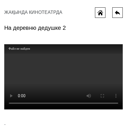
ЖАҚЫНДА КИНОТЕАТРДА
На деревню дедушке 2
Файл не найден
Всё, что мы потеряли
Колючая и
-