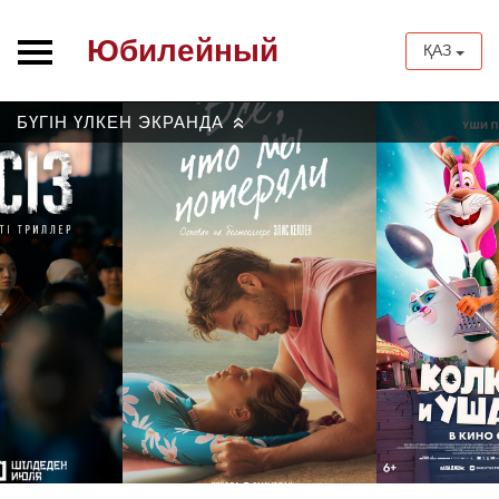
Юбилейный
ҚАЗ
БҮГІН ҮЛКЕН ЭКРАНДА
»