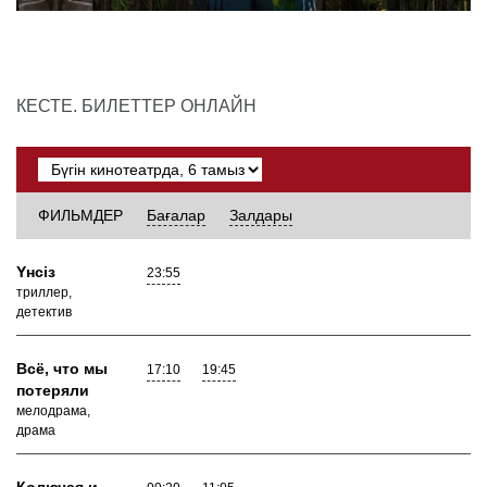
КЕСТЕ. БИЛЕТТЕР ОНЛАЙН
ФИЛЬМДЕР
Бағалар
Залдары
Yнсiз
23:55
триллер,
детектив
Всё, что мы
17:10
19:45
потеряли
мелодрама,
драма