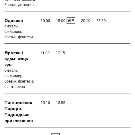
боевик, детектив
Одиссея
VIP
10:00
15:00
20:10
23:30
оқиғалы
фильмдер,
боевик, фэнтези
Өрмекші
11:00
17:15
адам: жаңа
күн
оқиғалы
фильмдер,
боевик, фэнтези,
фантастика
Пингвинёнок
10:10
13:55
Пороро:
Подводные
приключения