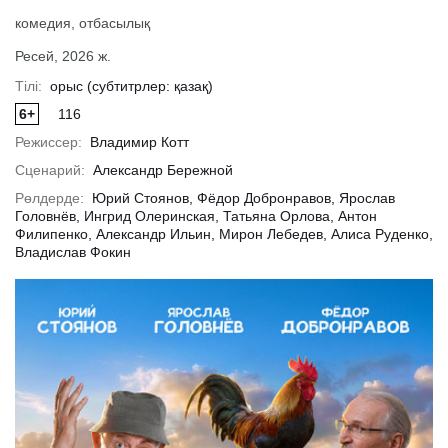
комедия, отбасылық
Ресей, 2026 ж.
ырақ
Толығырақ
Тол
Тілі:
орыс (субтитрлер: қазақ)
6+
116
Режиссер:
Владимир Котт
Сценарий:
Александр Бережной
Рөлдерде:
Юрий Стоянов, Фёдор Добронравов, Ярослав
Головнёв, Ингрид Олеринская, Татьяна Орлова, Антон
Филипенко, Александр Ильин, Мирон Лебедев, Алиса Руденко,
Владислав Фокин