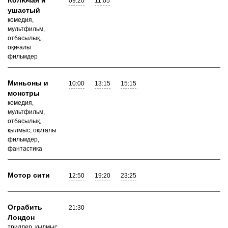
Колючая и
09:20
11:05
ушастый
комедия,
мультфильм,
отбасылық,
оқиғалы
фильмдер
Миньоны и
10:00
13:15
15:15
монстры
комедия,
мультфильм,
отбасылық,
қылмыс, оқиғалы
фильмдер,
фантастика
Мотор сити
12:50
19:20
23:25
Ограбить
21:30
Лондон
триллер, қылмыс,