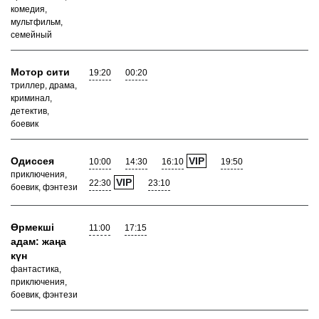
комедия,
мультфильм,
семейный
Мотор сити
19:20
00:20
триллер, драма,
криминал,
детектив,
боевик
Одиссея
VIP
10:00
14:30
16:10
19:50
приключения,
VIP
22:30
23:10
боевик, фэнтези
Өрмекші
11:00
17:15
адам: жаңа
күн
фантастика,
приключения,
боевик, фэнтези