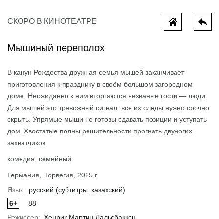
СКОРО В КИНОТЕАТРЕ
Мышиный переполох
В канун Рождества дружная семья мышей заканчивает
приготовления к празднику в своём большом загородном
доме. Неожиданно к ним вторгаются незваные гости — люди.
Для мышей это тревожный сигнал: все их следы нужно срочно
скрыть. Упрямые мыши не готовы сдавать позиции и уступать
ы потеряли
Колючая и ушастый
Миньоны и
дом. Хвостатые полны решительности прогнать двуногих
захватчиков.
комедия, семейный
Германия, Норвегия, 2025 г.
Язык:
русский (субтитры: казахский)
6+
88
Режиссер:
Хенрик Мартин Дальсбаккен