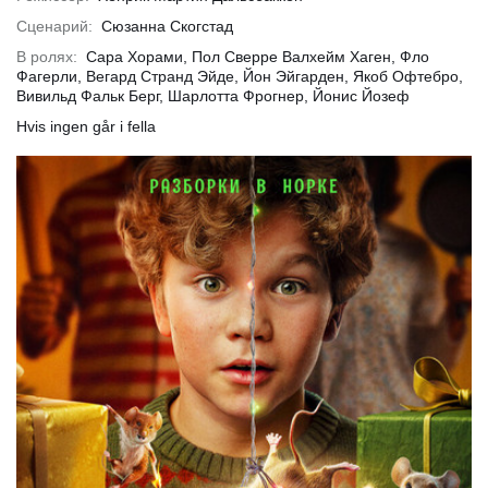
Сценарий:
Сюзанна Скогстад
В ролях:
Сара Хорами, Пол Сверре Валхейм Хаген, Фло
Фагерли, Вегард Странд Эйде, Йон Эйгарден, Якоб Офтебро,
обнее
Подробнее
Подр
Вивильд Фальк Берг, Шарлотта Фрогнер, Йонис Йозеф
Hvis ingen går i fella