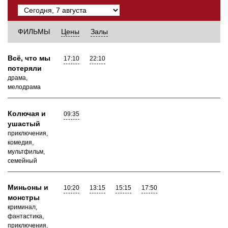
ФИЛЬМЫ
Цены
Залы
Всё, что мы
17:10
22:10
потеряли
драма,
мелодрама
Колючая и
09:35
ушастый
приключения,
комедия,
мультфильм,
семейный
Миньоны и
10:20
13:15
15:15
17:50
монстры
криминал,
фантастика,
приключения,