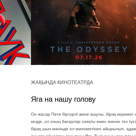
день
Одиссея
ЖАҚЫНДА КИНОТЕАТРДА
оқиғалы фильмдер, боевик, фэнтези, фантастика
оқиғалы фильмдер, боевик, фэнтези
Яга на нашу голову
Он жасар Петя біртүрлі және ашулы, бірақ керемет с
кезде, ол оның басқалар сияқты емес екенін тез түс
бірақ шын мәнінде ол минометінен айырылып, ада