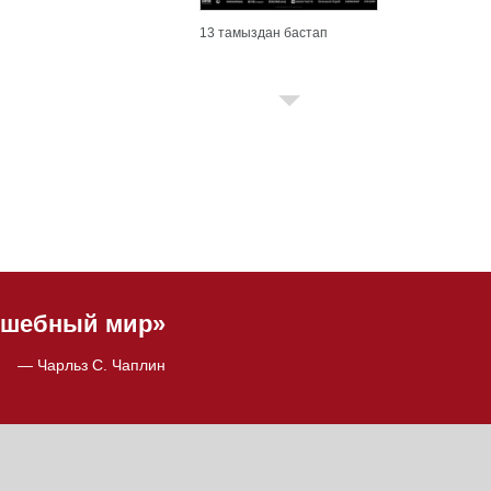
13 тамыздан бастап
олшебный мир»
— Чарльз С. Чаплин
20 тамыздан бастап