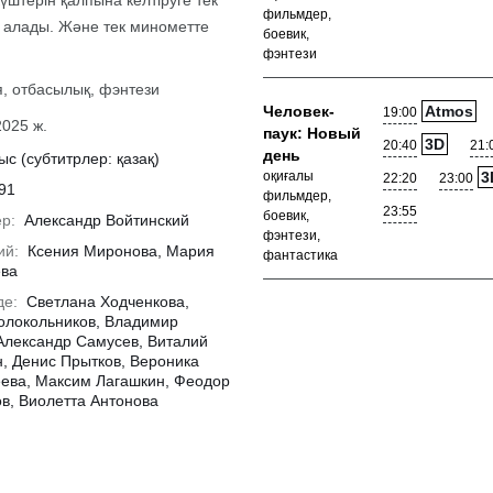
үштерін қалпына келтіруге тек
фильмдер,
е алады. Және тек минометте
боевик,
фэнтези
, отбасылық, фэнтези
Человек-
Atmos
19:00
2025 ж.
паук: Новый
3D
20:40
21:
день
ыс (субтитрлер: қазақ)
оқиғалы
3
22:20
23:00
91
фильмдер,
23:55
боевик,
р:
Александр Войтинский
фэнтези,
ий:
Ксения Миронова, Мария
фантастика
ева
де:
Светлана Ходченкова,
олокольников, Владимир
Александр Самусев, Виталий
Толығырақ
, Денис Прытков, Вероника
ева, Максим Лагашкин, Феодор
в, Виолетта Антонова