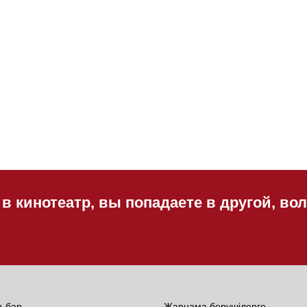
 в кинотеатр, вы попадаете в другой, в
н-бар
Жарнама берушілерге