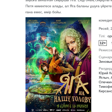
аңызға айналған сиқыршы Яга. Енді оның сиқырлы к
Петя көмектесе алады, ал Яга баланы ұшуға үйрет
ғана емес, өмір бойы.
комедия
Ресей, 
Тілі:
ор
12+
Режиссе
Сценар
Зиновь
Рөлдер
Юрий К
Толығырақ
Яглыч, 
Олечкин
Тимофе
Кирсано