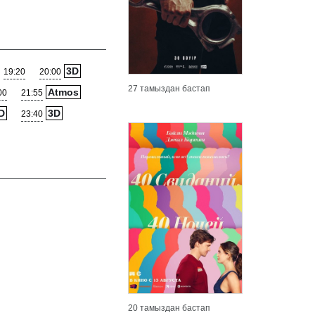
3D
19:20
20:00
27 тамыздан бастап
Atmos
00
21:55
D
3D
23:40
Толығырақ
Толығыр
20 тамыздан бастап