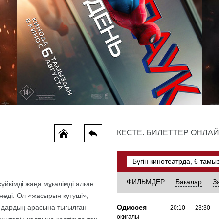
Человек-паук: Новый день
КЕСТЕ. БИЛЕТТЕР ОНЛА
оқиғалы фильмдер, боевик, фэнтези, фантастика
ФИЛЬМДЕР
Бағалар
З
үйкімді жаңа мұғалімді алған
інеді. Ол «жасырын күтуші»,
мдардың арасына тығылған
Одиссея
20:10
23:30
оқиғалы