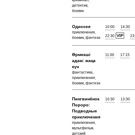
криминал,
детектив,
боевик
Одиссея
10:00
14:30
приключения,
VIP
22:30
23
боевик, фэнтези
Өрмекші
11:00
17:15
адам: жаңа
күн
фантастика,
приключения,
боевик, фэнтези
Пингвинёнок
10:30
13:30
Пороро:
Подводные
приключения
приключения,
мультфильм,
детский