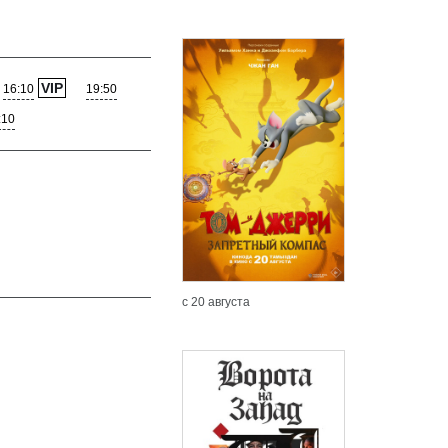
VIP
16:10
19:50
:10
с 20 августа