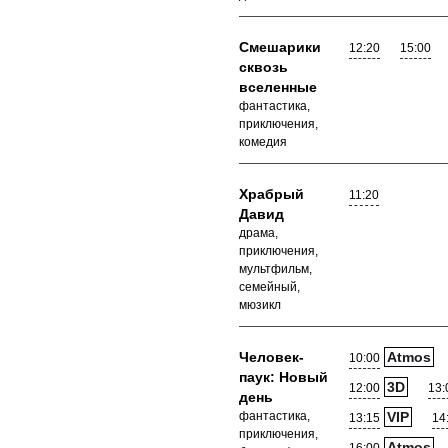
Смешарики
12:20
15:00
сквозь
вселенные
фантастика,
приключения,
комедия
Храбрый
11:20
Давид
драма,
приключения,
мультфильм,
семейный,
мюзикл
Человек-
Atmos
10:00
паук: Новый
3D
12:00
13:
день
фантастика,
VIP
13:15
14
приключения,
Atmos