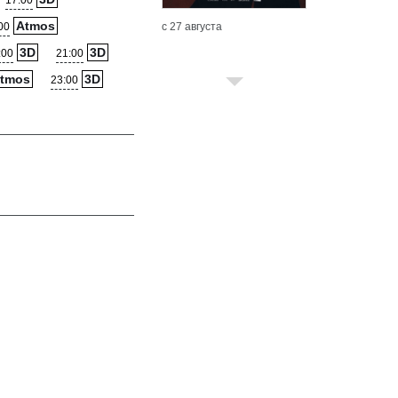
17:00
Atmos
с 27 августа
00
3D
3D
:00
21:00
tmos
3D
23:00
с 13 августа