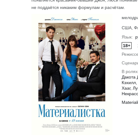
появляется красавчик-бывший Джон, Люси понимает
не поддаётся никаким формулам и расчётам.
мелодр
США, Фи
Язык:
р
18+
Режиссе
Сценар
В ролях
Дакота 
Кэхилл,
Хааг, Л
Некрасо
Подробнее
Material