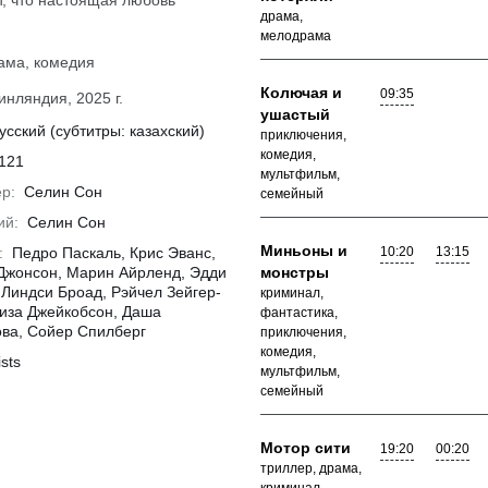
, что настоящая любовь
драма,
мелодрама
ама, комедия
Колючая и
09:35
нляндия, 2025 г.
ушастый
усский (субтитры: казахский)
приключения,
комедия,
121
мультфильм,
р:
Селин Сон
семейный
ий:
Селин Сон
Миньоны и
:
Педро Паскаль, Крис Эванс,
10:20
13:15
Джонсон, Марин Айрленд, Эдди
монстры
 Линдси Броад, Рэйчел Зейгер-
криминал,
уиза Джейкобсон, Даша
фантастика,
ва, Сойер Спилберг
приключения,
Подробнее
комедия,
ists
мультфильм,
семейный
Мотор сити
19:20
00:20
триллер, драма,