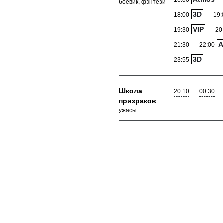
16:00
боевик, фэнтези
3D
18:00
19:
VIP
19:30
20
A
21:30
22:00
3D
23:55
Школа
20:10
00:30
призраков
ужасы