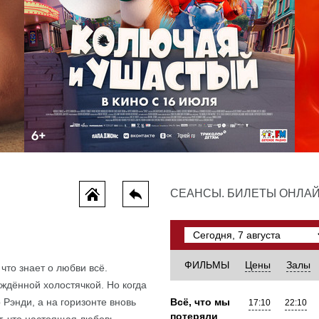
Колючая и ушастый
СЕАНСЫ. БИЛЕТЫ ОНЛА
приключения, комедия, мультфильм, семейный
ФИЛЬМЫ
Цены
Залы
то знает о любви всё.
ждённой холостячкой. Но когда
Рэнди, а на горизонте вновь
Всё, что мы
17:10
22:10
потеряли