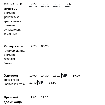
Миньоны и
10:20
13:15
15:15
17:50
монстры
криминал,
фантастика,
приключения,
комедия,
мультфильм,
семейный
Мотор сити
19:20
00:20
триллер, драма,
криминал,
детектив,
боевик
Одиссея
VIP
10:00
14:30
16:10
19:50
приключения,
VIP
22:30
23:10
боевик, фэнтези
Өрмекші
11:00
17:15
адам: жаңа