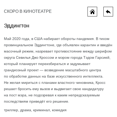
СКОРО В КИНОТЕАТРЕ
Эддингтон
Май 2020 года, в США набирает обороты пандемия. В тихом
провинциальном Эддингтоне, где объявлен карантин и введён
масочный режим, назревает противостояние между шерифом
округа Севилья Джо Кроссом и мэром города Тэдом Гарсией,
который планирует переизбираться и задумывает
ы потеряли
Колючая и ушастый
Миньоны и
грандиозный проект — возведение масштабного центра
по обработке данных на базе искусственного интеллекта.
Не желая мириться с планами властного чиновника, Кросс
решает бросить ему вызов и выдвигает свою кандидатуру
на пост мэра, не подозревая к каким непредсказуемым
последствиям приведёт его решение.
триллер, драма, криминал, комедия