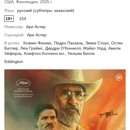
США, Финляндия, 2025 г.
Язык:
русский (субтитры: казахский)
18+
154
обнее
Подробнее
Подр
Режиссер:
Ари Астер
Сценарий:
Ари Астер
В ролях:
Хоакин Феникс, Педро Паскаль, Эмма Стоун, Остин
Батлер, Люк Граймс, Дирдри О’Коннелл, Майкл Уорд, Амели
Хёферль, Клифтон Коллинз мл., Уильям Белло
Eddington