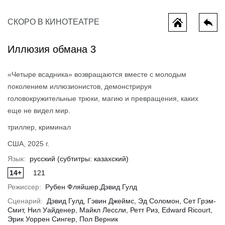
СКОРО В КИНОТЕАТРЕ
Иллюзия обмана 3
«Четыре всадника» возвращаются вместе с молодым
поколением иллюзионистов, демонстрируя
головокружительные трюки, магию и превращения, каких
еще не видел мир.
ы потеряли
Мотор сити
Одиссея
триллер, криминал
США, 2025 г.
Язык:
русский (субтитры: казахский)
14+
121
Режиссер:
Рубен Фляйшер,Дэвид Гулд
Сценарий:
Дэвид Гулд, Гэвин Джеймс, Эд Соломон, Сет Грэм-
Смит, Нил Уайденер, Майкл Лессли, Ретт Риз, Edward Ricourt,
Эрик Уоррен Сингер, Пол Верник