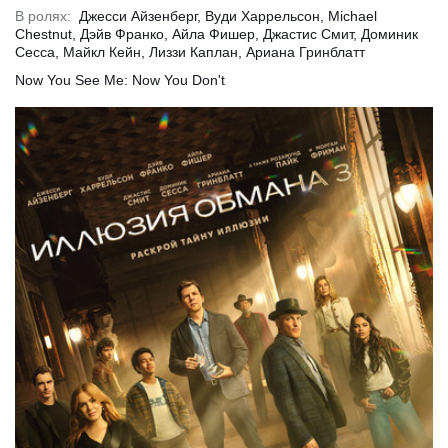
В ролях:
Джесси Айзенберг, Вуди Харрельсон, Michael
Chestnut, Дэйв Франко, Айла Фишер, Джастис Смит, Доминик
Сесса, Майкл Кейн, Лиззи Каплан, Ариана Гринблатт
Now You See Me: Now You Don't
обнее
Подробнее
Подр