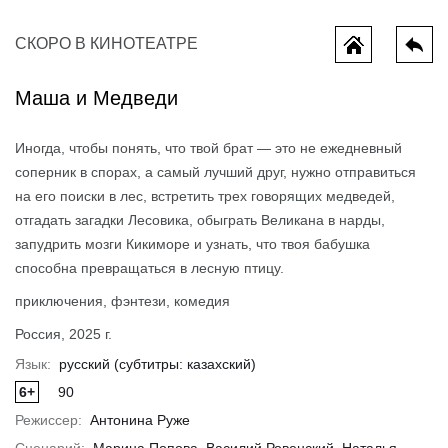
СКОРО В КИНОТЕАТРЕ
Маша и Медведи
Иногда, чтобы понять, что твой брат — это не ежедневный
соперник в спорах, а самый лучший друг, нужно отправиться
на его поиски в лес, встретить трех говорящих медведей,
отгадать загадки Лесовика, обыграть Великана в нарды,
запудрить мозги Кикиморе и узнать, что твоя бабушка
ы потеряли
Миньоны и монстры
Мотор сит
способна превращаться в лесную птицу.
приключения, фэнтези, комедия
Россия, 2025 г.
Язык:
русский (субтитры: казахский)
6+
90
Режиссер:
Антонина Руже