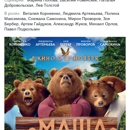
Сценарий:
Марина Попова, Василий Ровенский, Наталья
Добровольская, Лев Толстой
В ролях:
Виталия Корниенко, Людмила Артемьева, Полина
Максимова, Снежана Самохина, Мирон Проворов, Зоя
Бербер, Артем Гайдуков, Александр Жуков, Михаил Орлов,
обнее
Подробнее
Подр
Павел Подкользин