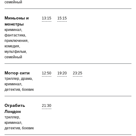
семейный
Миньоны и
13:15
15:15
монстры
криминал,
фантастика,
приключения,
комедия,
мультфильм,
семейный
Мотор сити
12:50
19:20
23:25
триллер, драма,
криминал,
детектив, боевик
Ограбить
21:30
Лондон
триллер,
криминал,
детектив, боевик