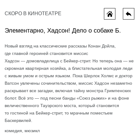
СКОРО В КИНОТЕАТРЕ
Элементарно, Хадсон! Дело о собаке Б.
Новый взгляд на классические рассказы Конан Дойла,
где главной героиней становится миссис
Хадсон — домовладелица с Бейкер-стрит. Но теперь она — не
скромная квартирная хозяйка, а блистательная молодая леди
с живым умом и острым языком. Пока Шерлок Холмс и доктор
Всё, что мы потеряли
Колючая и
Ватсон увлечены сочинительством, миссис Хадсон незаметно
раскрывает все загадки, включая тайну монстра Гримпенских
болот. Всё это — под песни банды «Союз рыжих» и на фоне
величественного Тауэрского моста, который становится
то гостиной на Бейкер-стрит, то мрачным поместьем
Баскервилей.
комедия, мюзикл