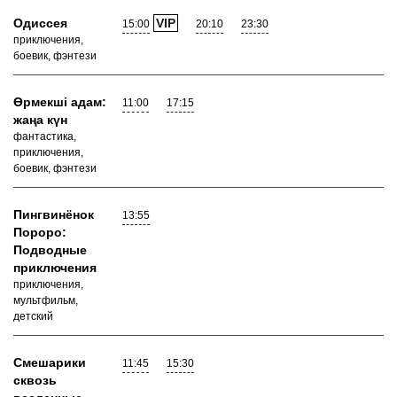
Одиссея
VIP
15:00
20:10
23:30
приключения,
боевик, фэнтези
Өрмекші адам:
11:00
17:15
жаңа күн
фантастика,
приключения,
боевик, фэнтези
Пингвинёнок
13:55
Пороро:
Подводные
приключения
приключения,
мультфильм,
детский
Смешарики
11:45
15:30
сквозь