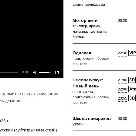
драма, мелодрама
Мотор сити
00:20
триллер, драма,
криминал, детектив,
боевик
Одиссея
VIP
22:30
приключения, боевик,
фэнтези
0:00
Человек-паук:
3D
21:00
Новый день
At
22:00
фантастика,
 стремится вызвать крушение
Подробнее
приключения, боевик,
3D
23:55
ть демона.
фэнтези
Школа призраков
00:30
26 г.
ужасы
усский (субтитры: казахский)