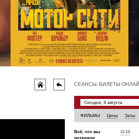
Мотор сити
СЕАНСЫ. БИЛЕТЫ ОНЛА
триллер, драма, криминал, детектив, боевик
ФИЛЬМЫ
Цены
Залы
Всё, что мы
22:10
потеряли