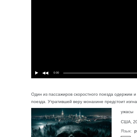
0:00
Один из пассажиров скоростного поезда одержим и
Подробнее
поезда. Утратившей веру монахине предстоит изгна
ужасы
США, 20
Язык:
р