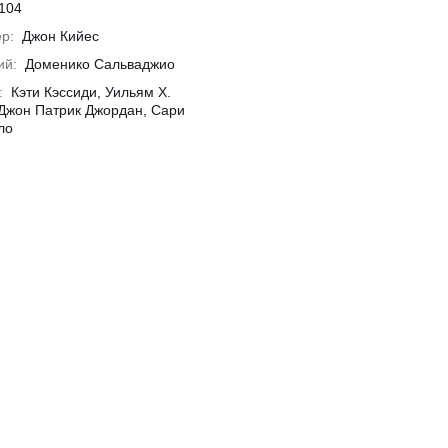
104
р:
Джон Кийес
ий:
Доменико Сальваджио
:
Кэти Кэссиди, Уильям Х.
Джон Патрик Джордан, Сари
ло