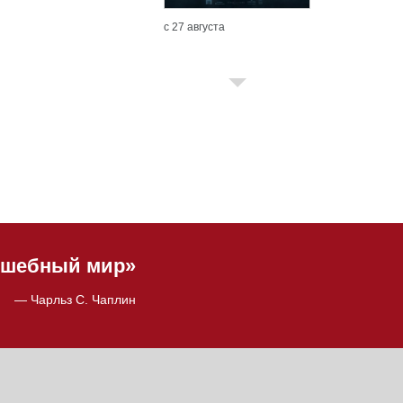
с 27 августа
олшебный мир»
— Чарльз С. Чаплин
с 13 августа