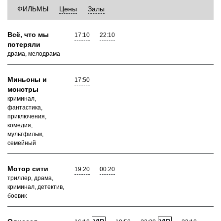
ФИЛЬМЫ
Цены
Залы
Всё, что мы
17:10
22:10
потеряли
драма, мелодрама
Миньоны и
17:50
монстры
криминал,
фантастика,
приключения,
комедия,
мультфильм,
семейный
Мотор сити
19:20
00:20
триллер, драма,
криминал, детектив,
боевик