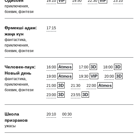
Одиссея
VIP
VIP
16:10
19:50
22:30
23:10
приключения,
боевик, фэнтези
Өрмекші адам:
17:15
жаңа күн
фантастика,
приключения,
боевик, фэнтези
Человек-паук:
Atmos
3D
3D
16:00
17:00
18:00
Новый день
Atmos
VIP
3D
19:00
19:30
20:00
фантастика,
приключения,
3D
Atmos
21:00
21:30
22:00
боевик, фэнтези
3D
3D
23:00
23:55
Школа
20:10
00:30
призраков
ужасы