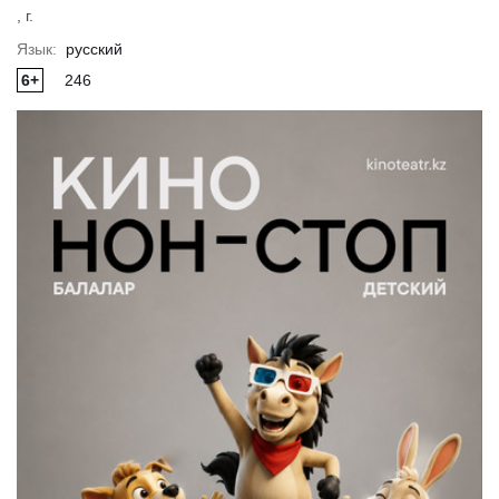
, г.
Язык:
русский
6+
246